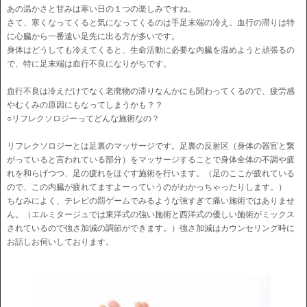
あの温かさと甘みは寒い日の１つの楽しみですね。
さて、寒くなってくると気になってくるのは手足末端の冷え。血行の滞りは特
に心臓から一番遠い足先に出る方が多いです。
身体はどうしても冷えてくると、生命活動に必要な内臓を温めようと頑張るの
で、特に足末端は血行不良になりがちです。
血行不良は冷えだけでなく老廃物の滞りなんかにも関わってくるので、疲労感
やむくみの原因にもなってしまうかも？？
○リフレクソロジーってどんな施術なの？
リフレクソロジーとは足裏のマッサージです。足裏の反射区（身体の器官と繋
がっていると言われている部分）をマッサージすることで身体全体の不調や疲
れを和らげつつ、足の疲れをほぐす施術を行います。（足のここが疲れている
ので、この内臓が疲れてますよーっていうのがわかっちゃったりします。）
ちなみによく、テレビの罰ゲームでみるような強すぎて痛い施術ではありませ
ん。（エルミタージュでは東洋式の強い施術と西洋式の優しい施術がミックス
されているので強さ加減の調節ができます。）強さ加減はカウンセリング時に
お話しお伺いしております。