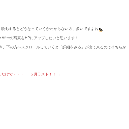
に脱毛するとどうなっていくかわからない方、多いですよね
 Aftreの写真をHPにアップしたいと思います！
だき、下の方へスクロールしていくと「詳細をみる」が出て来るのでそちらか
ただけで・・・
５月ラスト！！
→